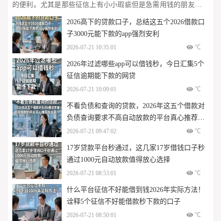
的便利。尤其是那些征信上有小小瑕疵但是急需用钱的朋友，终
于可以找到救命稻草了。芝麻信用分高的用户借到钱非常容易，
2026高下的贷款口子，总结这五个2026借款口
几秒钟就可以拿到手心，感觉很温暖...
子3000元能下款的app强烈安利
2026-07-21 10:35:01
℃
2026年过滤哪些app可以借钱秒，今日汇集5个
征信逾期能下款的网贷
2026-07-21 10:09:01
℃
不看负债和查询的贷款，2026年这五个借款对
负债查询要求不高自动放款的平台真心推荐给
大家
2026-07-21 09:47:02
℃
17岁贷款平台秒通过，这几家17岁借钱口子秒
通过1000元自动放款值得放心选择
2026-07-21 08:53:01
℃
什么平台征信不好能借到钱2026年实际方法！
诠释5个征信不好能借款秒下款的口子
2026-07-21 08:50:01
℃