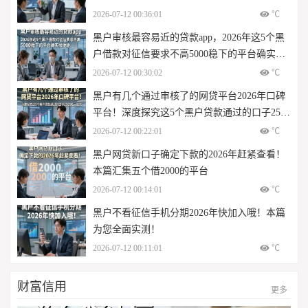
不高口子
2026-07-12 00:36:01
℃
黑户审核最容易近的贷款app，2026年这5个黑
户借款对征信要求不高5000稳下的平台确实很
便捷
2026-07-12 00:30:02
℃
黑户有几个通过审核了的网贷平台2026年口碑
平台！深度探究这5个黑户贷款通过的口子2500
私人放款
2026-07-12 00:22:01
℃
黑户网贷新口子确定下款的2026年赶紧查看！
本篇汇集五个借2000的平台
2026-07-12 00:14:01
℃
黑户不看征信手机分期2026年快加入哦！本篇
为您全面实测！
2026-07-12 00:11:01
℃
财富信用
更多