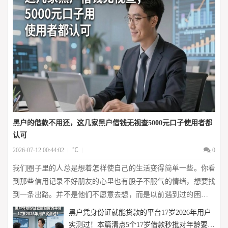
黑户的借款不用还，这几家黑户借钱无视查5000元口子使用者都
认可
2026-07-12 00:44:02
℃
0
我们圈子里的人总是想着怎样使自己的生活变得简单一些。你看
到那些信用记录不好朋友的心里也有股子不服气的情绪，想要找
到一条出路。并不是他们不愿意去想，而是以前遇到过的困难还
没有解决掉。黑户借钱不还的事情能存在吗？经过了2026年的实
黑户凭身份证就能贷款的平台17岁2026年用户
际测试之后发现，黑户的借款不需要...
实测过！本篇清点5个17岁借款秒批对年龄要求