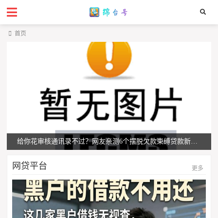
首页
给你花审核通讯录不过？网友亲测6个摆脱欠款束缚贷款新平台盘点
网贷平台
更多