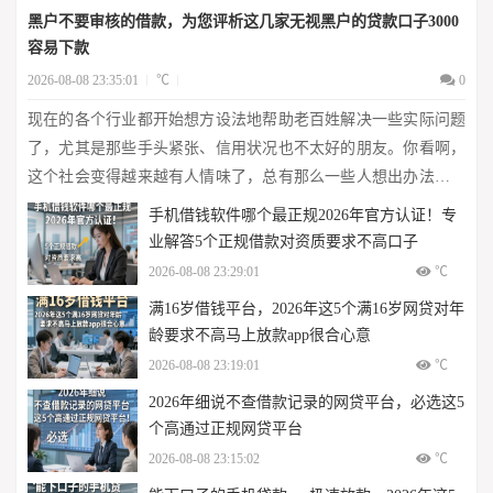
黑户不要审核的借款，为您评析这几家无视黑户的贷款口子3000
容易下款
2026-08-08 23:35:01
℃
0
现在的各个行业都开始想方设法地帮助老百姓解决一些实际问题
了，尤其是那些手头紧张、信用状况也不太好的朋友。你看啊，
这个社会变得越来越有人情味了，总有那么一些人想出办法来让
大家都能够得到休息的时间。那么没有经过审核的黑户借款也可
手机借钱软件哪个最正规2026年官方认证！专
以作为普通人的一个出路吗？经过2...
业解答5个正规借款对资质要求不高口子
2026-08-08 23:29:01
℃
满16岁借钱平台，2026年这5个满16岁网贷对年
龄要求不高马上放款app很合心意
2026-08-08 23:19:01
℃
2026年细说​不查借款记录的网贷平台，必选​这5
个高通过正规网贷平台
2026-08-08 23:15:02
℃