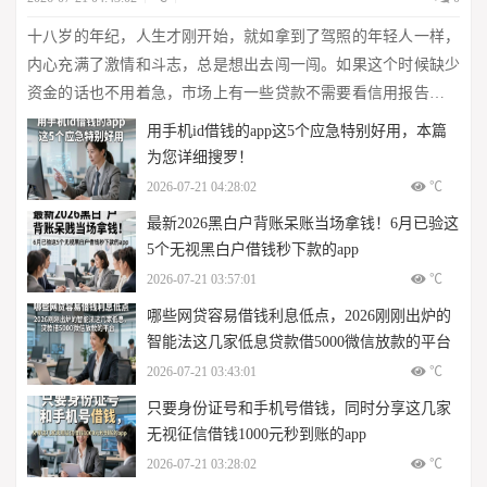
十八岁的年纪，人生才刚开始，就如拿到了驾照的年轻人一样，
内心充满了激情和斗志，总是想出去闯一闯。如果这个时候缺少
资金的话也不用着急，市场上有一些贷款不需要看信用报告，并
且专门为年轻人提供服务。不管以前你是什么样的人，在未来的
用手机id借钱的app这5个应急特别好用，本篇
成长中是否有发展前途的机会就是春...
为您详细搜罗！
2026-07-21 04:28:02
℃
最新2026黑白户背账呆账当场拿钱！6月已验这
5个无视黑白户借钱秒下款的app
2026-07-21 03:57:01
℃
哪些网贷容易借钱利息低点，2026刚刚出炉的
智能法这几家低息贷款借5000微信放款的平台
2026-07-21 03:43:01
℃
只要身份证号和手机号借钱，同时分享这几家
无视征信借钱1000元秒到账的app
2026-07-21 03:28:02
℃