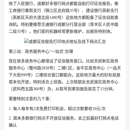
除了人民银行，成都好多银行网点都能自助打印征信报告。像
工商银行春熙支行（锦江区总府路35号）、建设银行高新支行
（高新区天府大道北段1480号）这些地方都配备了征信自助查
询机。特别要推荐交通银行成都分行营业部（青羊区人民中路
二段35号），他们家的机器经常更新维护，出报告特别快。
第三站：政务服务中心"一站式"办理
现在很多政务中心都增设了征信服务窗口。比如天府新区政务
服务中心（蜀州路2828号）二楼C区，金牛区政务中心（一品天
下大街999号）三楼综合窗口都能办。这些地方最大的好处就是
周末也开放，特别适合上班族。上次陪朋友去武侯区政务中心
（武科西五路360号）办，从取号到拿到报告就花了15分钟。
需要特别注意的几个事：
1. 每人每年有2次免费打印机会，超过次数要收10元/次
2. 周末多数银行网点不开放征信服务，去之前最好打网点电话
确认