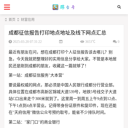
首页
财富信用
成都征信报告打印地点地址及线下网点汇总
2025-03-20 07:31:22
3653℃
0
最近有朋友在问，想在成都打印个人征信报告该去哪儿？别
急，今天我就把整理好的实用信息分享给大家。不管是本地居
民还是刚到成都的朋友，收藏这一篇就够了！
第一站：成都征信服务"大本营"
要说最权威的网点，那必须是中国人民银行成都分行营业部。
具体位置在成都市高新区锦城大道539号，地铁5号线交子大道
站C口出来走个300米就到了。这里周一到周五上午9点到12点、
下午1点到4点半营业。记得带身份证原件和复印件，现在还能
在"天府信用"微信公众号预约取号，能省不少排队时间。
第二站："家门口"的商业银行