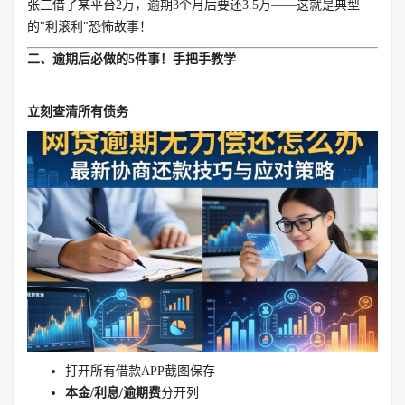
张三借了某平台2万，逾期3个月后要还3.5万——这就是典型
的"利滚利"恐怖故事！
二、逾期后必做的5件事！手把手教学
立刻查清所有债务
打开所有借款APP截图保存
本金/利息/逾期费
分开列