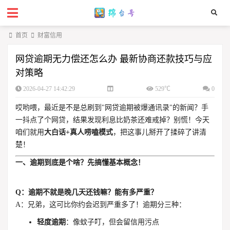
首页
财富信用
网贷逾期无力偿还怎么办 最新协商还款技巧与应
对策略
2026-04-27 14:42:29
529℃
0
哎哟喂，最近是不是总刷到"网贷逾期被爆通讯录"的新闻？手
一抖点了个网贷，结果发现利息比奶茶还难戒掉？别慌！今天
咱们就用
大白话+真人唠嗑模式
，把这事儿掰开了揉碎了讲清
楚！
一、逾期到底是个啥？先搞懂基本概念！
Q：逾期不就是晚几天还钱嘛？能有多严重？
A：兄弟，这可比你约会迟到严重多了！逾期分三种：
轻度逾期
：像蚊子叮，但会留信用污点