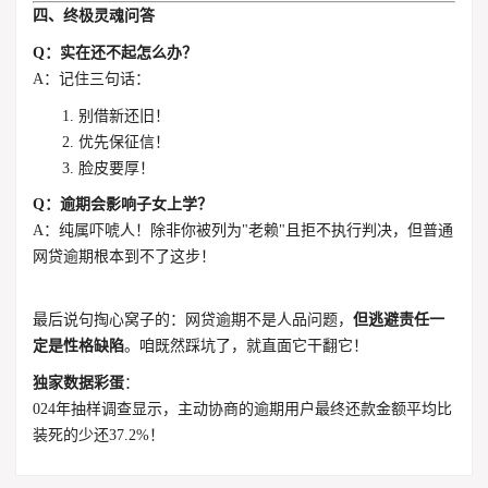
四、终极灵魂问答
Q：实在还不起怎么办？
A：记住三句话：
别借新还旧！
优先保征信！
脸皮要厚！
Q：逾期会影响子女上学？
A：纯属吓唬人！除非你被列为"老赖"且拒不执行判决，但普通
网贷逾期根本到不了这步！
最后说句掏心窝子的：网贷逾期不是人品问题，
但逃避责任一
定是性格缺陷
。咱既然踩坑了，就直面它干翻它！
独家数据彩蛋
：
024年抽样调查显示，主动协商的逾期用户最终还款金额平均比
装死的少还37.2%！