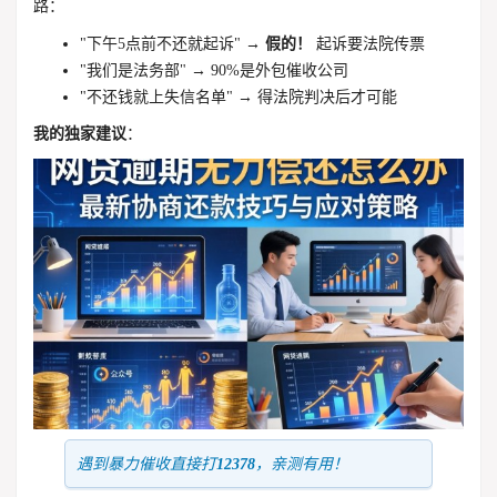
路：
"下午5点前不还就起诉" →
假的！
起诉要法院传票
"我们是法务部" → 90%是外包催收公司
"不还钱就上失信名单" → 得法院判决后才可能
我的独家建议
：
遇到暴力催收直接打
12378
，亲测有用！