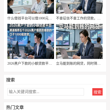
什么借钱平台可以借1000元，这5个贷款1000元对要求不高马上放款的app急事可托付
不查征信不查工作的贷款，本篇介绍这5个无视征信工作的借钱私人放款口子可应对突发开销
2026黑户下款的小额贷款平台，顺道推荐五个2026黑户借款的口子1000能放款
立马能到账的网贷，同时筛选这五个无视征信的借钱500容易下款口子真心种草
搜索
热门文章