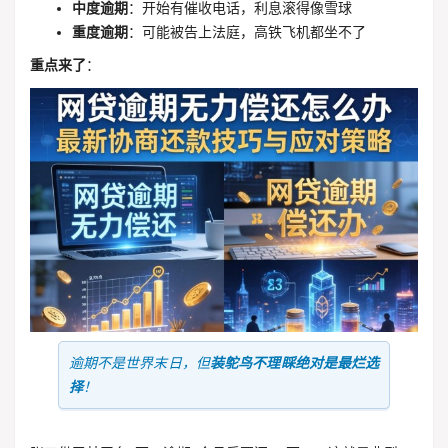
中度逾期
：开始有催收电话，利息滚得像雪球
重度逾期
：可能被告上法庭，高铁飞机都坐不了
重点来了
：
逾期不是世界末日，但
装鸵鸟不理睬绝对是最烂选
择
！